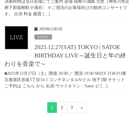
演奏時間は当日会場にてご案内 会場 箱根小涌園 天悠（神奈川県足
柄下郡箱根町小涌谷） ※ご宿泊のお客様向けの館内コンサートで
す。 出演 料金 鑑賞 […]
2025年12月5日
EVENT
2025.12.27(SAT) TOKYO | SATOE
BIRTHDAY LIVE～誕生日と年の終
わりを音楽で～
■2025年12月27日（土）開場 18:00 ／ 開演 19:00 MZES TOKYO東
京都港区赤坂3丁目14-1 コンチネンタルⅣビル 地下1階 チケット
ご予約は こちら から 出演 ヴァイオリン：Satoe ピ […]
投
固
固
固
1
2
3
»
稿
定
定
定
ペ
ペ
ペ
の
ー
ー
ー
ペ