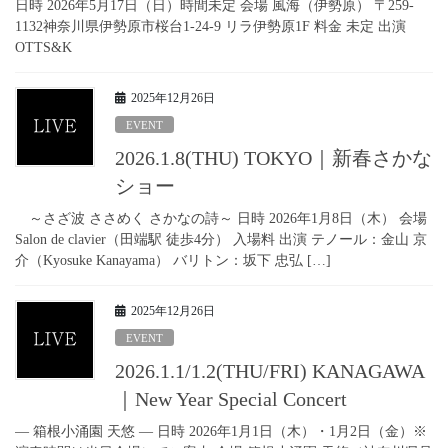
日時 2026年5月17日（日）時間未定 会場 風海（伊勢原） 〒259-
1132神奈川県伊勢原市桜台1-24-9 リラ伊勢原1F 料金 未定 出演
OTTS&K
2025年12月26日
EVENT
2026.1.8(THU) TOKYO｜新春さかな
ショー
～さざ波 ささめく さかなの詩～ 日時 2026年1月8日（木） 会場
Salon de clavier（田端駅 徒歩4分） 入場料 出演 テノール：金山 京
介（Kyosuke Kanayama） バリトン：坂下 忠弘 […]
2025年12月26日
EVENT
2026.1.1/1.2(THU/FRI) KANAGAWA
｜New Year Special Concert
— 箱根小涌園 天悠 — 日時 2026年1月1日（木）・1月2日（金）※